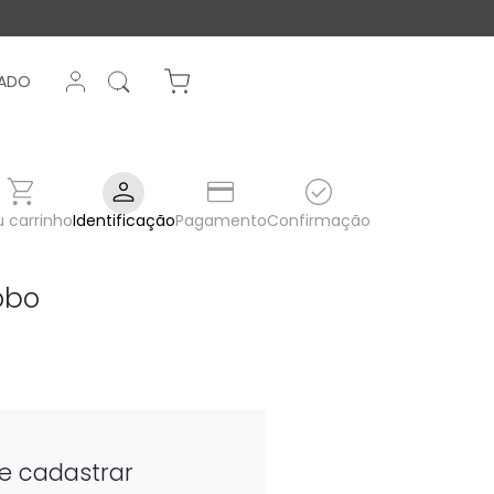
ENTRAR NA SUA CONTA
CADO
0 Itens
 carrinho
Identificação
Pagamento
Confirmação
obo
e cadastrar