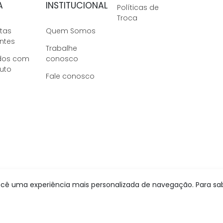
A
INSTITUCIONAL
Políticas de
Troca
tas
Quem Somos
ntes
Trabalhe
dos com
conosco
uto
Fale conosco
 você uma experiência mais personalizada de navegação. Para sab
DESENVOLVIDO POR: