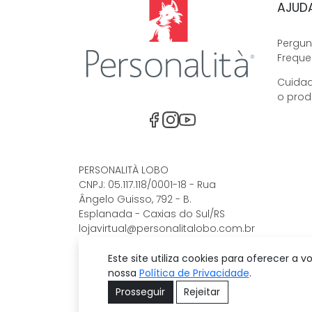
AJUD
Pergun
Freque
Cuida
o prod
Facebook
Instagram
Youtube
PERSONALITÀ LOBO
CNPJ: 05.117.118/0001-18 - Rua
Ângelo Guisso, 792 - B.
Esplanada - Caxias do Sul/RS
lojavirtual@personalitalobo.com.br
| (54) 3228.6574
Este site utiliza cookies para oferecer a
nossa
Política de Privacidade
.
Prosseguir
Rejeitar