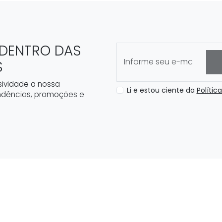
 DENTRO DAS
S
ividade a nossa
Li e estou ciente da
Polític
ndências, promoções e