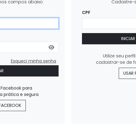
nos campos abaixo
Cadastre-
CPF
INICIA
Utilize seu per
Esqueci minha senha
cadastrar-se de f
AR
USAR
do Facebook para
a prática e segura
FACEBOOK