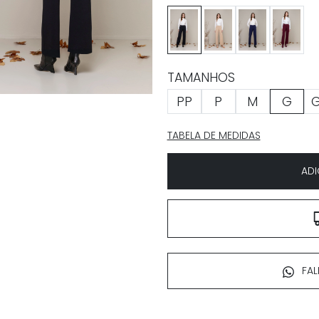
273
324
378
441
TAMANHOS
PP
P
M
G
TABELA DE MEDIDAS
ADI
FAL