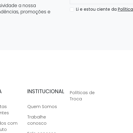
ividade a nossa
Li e estou ciente da
Polític
ndências, promoções e
A
INSTITUCIONAL
Políticas de
Troca
tas
Quem Somos
ntes
Trabalhe
dos com
conosco
uto