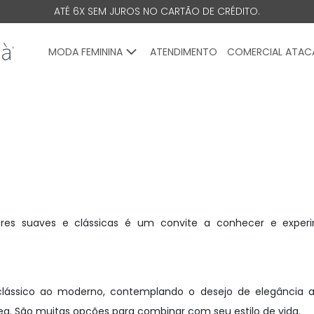
ATÉ 6X SEM JUROS NO CARTÃO DE CRÉDITO.
MODA FEMININA
ATENDIMENTO
COMERCIAL ATA
ores suaves e clássicas é um convite a conhecer e exper
lássico ao moderno, contemplando o desejo de elegância a
a. São muitas opções para combinar com seu estilo de vida.