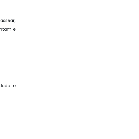
assear,
cantam e
idade e