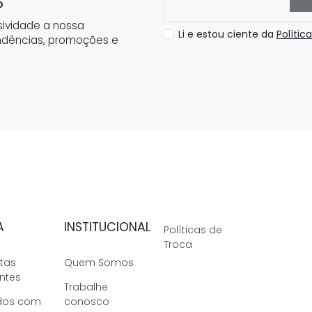
S
ividade a nossa
Li e estou ciente da
Polític
ndências, promoções e
A
INSTITUCIONAL
Políticas de
Troca
tas
Quem Somos
ntes
Trabalhe
dos com
conosco